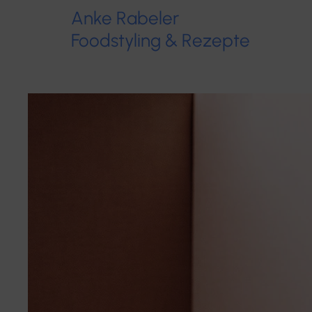
Anke Rabeler
Foodstyling & Rezepte​